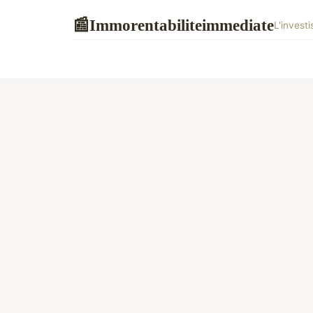
Immorentabiliteimmediate
📰
L'invest