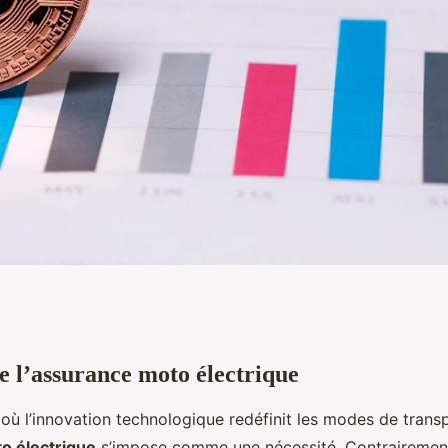
l’assurance moto électrique
ique: ce qu'il faut
ù l’innovation technologique redéfinit les modes de transp
o électrique
s’impose comme une nécessité. Contrairement