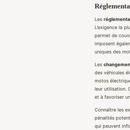
Réglementat
Les
réglementa
L’exigence la pl
permet de couvr
imposent égalem
uniques des mot
Les
changemen
des véhicules él
motos électriqu
leur utilisatio
et à favoriser u
Connaître les ex
pénalités potent
qui peuvent infl