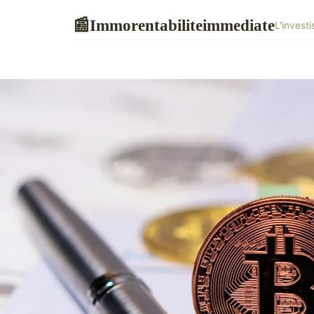
Immorentabiliteimmediate
📰
L'invest