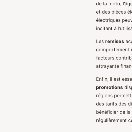
de la moto, l’âg
et des pièces é
électriques peu
incitant à l’util
Les
remises
acc
comportement re
facteurs contrib
attrayante fina
Enfin, il est es
promotions
disp
régions permett
des tarifs des 
bénéficier de la
régulièrement ce