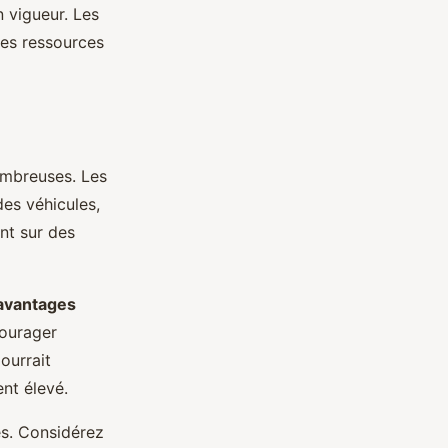
 vigueur. Les
des ressources
ombreuses. Les
des véhicules,
nt sur des
avantages
courager
ourrait
nt élevé.
s. Considérez