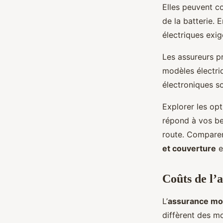
Elles peuvent c
de la batterie.
électriques exi
Les assureurs p
modèles électri
électroniques so
Explorer les opt
répond à vos bes
route. Comparer 
et couverture
e
Coûts de l’
L’
assurance mot
diffèrent des m