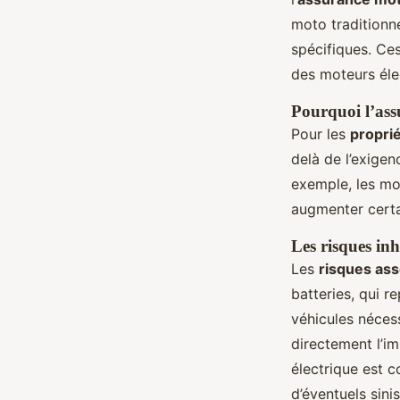
moto traditionne
Candice
•
22 février 2025
•
7 min de lecture
spécifiques. Ce
des moteurs éle
Pourquoi l’ass
Pour les
propri
delà de l’exigen
exemple, les mo
augmenter certai
Les risques in
Les
risques ass
batteries, qui r
véhicules néces
directement l’i
électrique est 
d’éventuels sinis