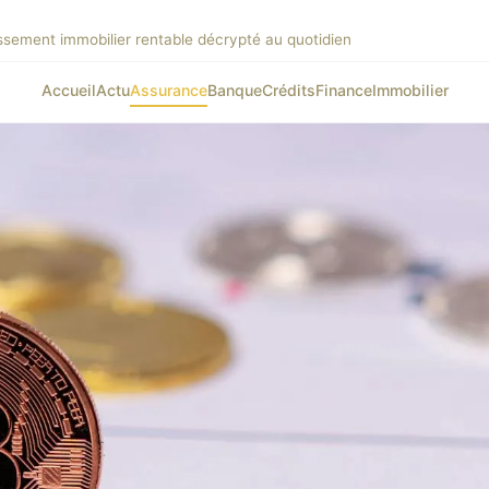
issement immobilier rentable décrypté au quotidien
Accueil
Actu
Assurance
Banque
Crédits
Finance
Immobilier