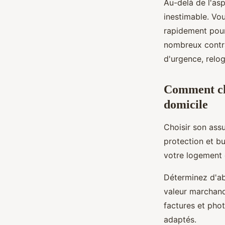
Au-delà de l'as
inestimable. Vo
rapidement pour
nombreux contra
d'urgence, relo
Comment cho
domicile
Choisir son ass
protection et b
votre logement 
Déterminez d'ab
valeur marchande
factures et pho
adaptés.