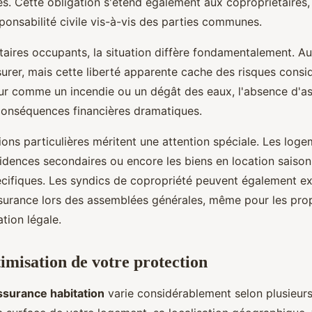
és. Cette obligation s'étend également aux copropriétaires,
sponsabilité civile vis-à-vis des parties communes.
taires occupants, la situation diffère fondamentalement. Au
surer, mais cette liberté apparente cache des risques consi
eur comme un incendie ou un dégât des eaux, l'absence d'a
onséquences financières dramatiques.
ions particulières méritent une attention spéciale. Les log
sidences secondaires ou encore les biens en location saison
écifiques. Les syndics de copropriété peuvent également ex
ssurance lors des assemblées générales, même pour les prop
ation légale.
timisation de votre protection
ssurance habitation
varie considérablement selon plusieurs