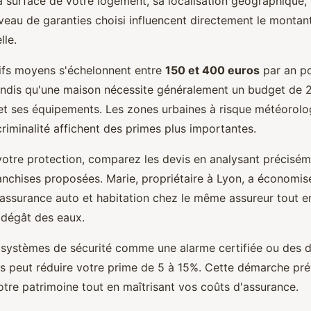
 surface de votre logement, sa localisation géographique, 
iveau de garanties choisi influencent directement le montan
lle.
rifs moyens s'échelonnent entre
150 et 400 euros
par an p
ndis qu'une maison nécessite généralement un budget de 
 et ses équipements. Les zones urbaines à risque météorolo
riminalité affichent des primes plus importantes.
votre protection, comparez les devis en analysant précisém
ranchises proposées. Marie, propriétaire à Lyon, a économi
assurance auto et habitation chez le même assureur tout e
 dégât des eaux.
de systèmes de sécurité comme une alarme certifiée ou des 
 peut réduire votre prime de 5 à 15%. Cette démarche pr
tre patrimoine tout en maîtrisant vos coûts d'assurance.