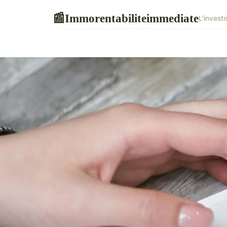
Immorentabiliteimmediate
📰
L'invest