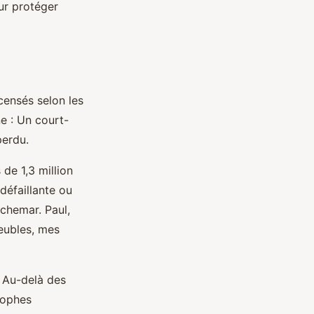
ur protéger
ensés selon les
e : Un court-
perdu.
de 1,3 million
défaillante ou
chemar. Paul,
eubles, mes
 Au-delà des
rophes