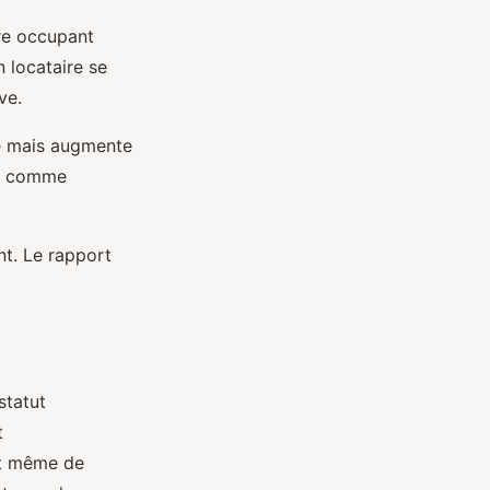
ire occupant
n locataire se
ve.
me mais augmente
lus comme
nt. Le rapport
statut
t
nt même de