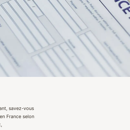
tant, savez-vous
 en France selon
,