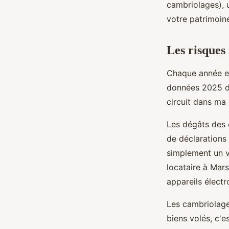
cambriolages),
votre patrimoine
Candice
•
23 novembre 2025
•
7 min de lecture
Les risques
Chaque année e
données 2025 de
circuit dans ma 
Les dégâts des e
de déclarations 
simplement un v
locataire à Mar
appareils électro
Les cambriolage
biens volés, c'e