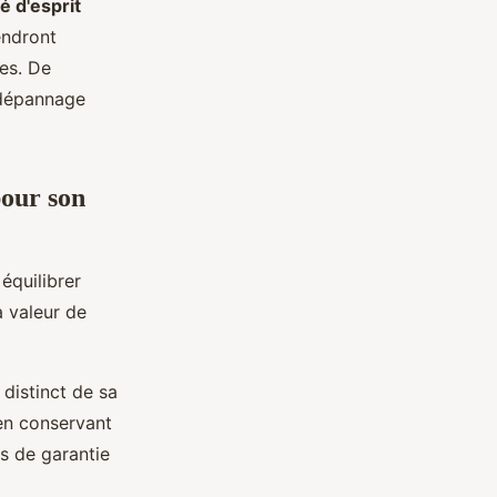
té d'esprit
endront
es. De
 dépannage
pour son
équilibrer
a valeur de
distinct de sa
 en conservant
s de garantie