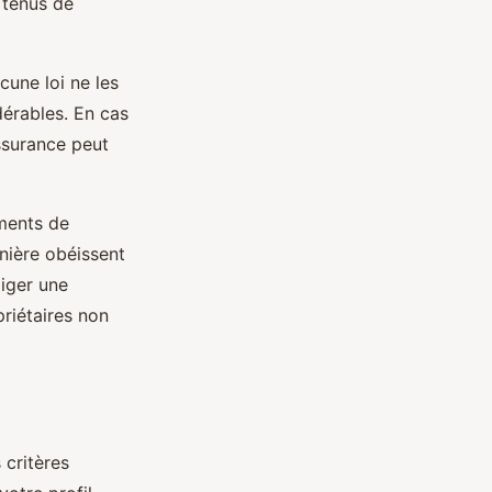
 tenus de
cune loi ne les
dérables. En cas
ssurance peut
ements de
nière obéissent
iger une
riétaires non
 critères