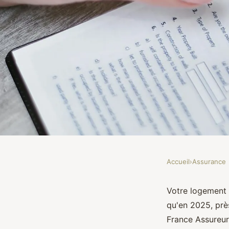
Accueil
›
Assurance
ASSURANCE
Assurance habitation 
Votre logement
qu'en 2025, prè
cruciale pour vous ?
France Assureur