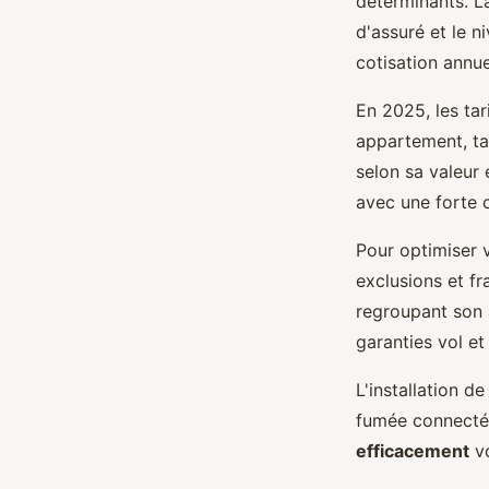
déterminants. La
d'assuré et le n
cotisation annue
En 2025, les ta
appartement, ta
selon sa valeur
avec une forte c
Pour optimiser 
exclusions et f
regroupant son 
garanties vol et
L'installation 
fumée connectés
efficacement
vo