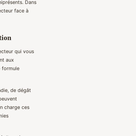
niprésents. Dans
ecteur face à
tion
cteur qui vous
ent aux
e formule
ndie, de dégât
peuvent
n charge ces
mies