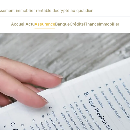
issement immobilier rentable décrypté au quotidien
Accueil
Actu
Assurance
Banque
Crédits
Finance
Immobilier