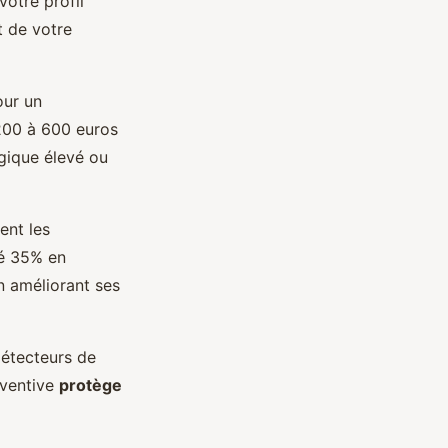
votre profil
t de votre
our un
200 à 600 euros
gique élevé ou
ent les
sé 35% en
n améliorant ses
détecteurs de
éventive
protège