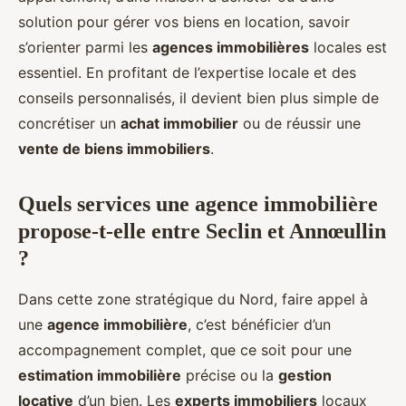
projet immobilier
solution pour gérer vos biens en location, savoir
s’orienter parmi les
agences immobilières
locales est
Candice
•
11 février 2026
•
6 min de lecture
essentiel. En profitant de l’expertise locale et des
conseils personnalisés, il devient bien plus simple de
concrétiser un
achat immobilier
ou de réussir une
vente de biens immobiliers
.
Quels services une agence immobilière
propose-t-elle entre Seclin et Annœullin
?
Dans cette zone stratégique du Nord, faire appel à
une
agence immobilière
, c’est bénéficier d’un
accompagnement complet, que ce soit pour une
estimation immobilière
précise ou la
gestion
locative
d’un bien. Les
experts immobiliers
locaux