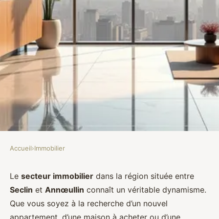
Accueil
›
Immobilier
IMMOBILIER
Comment choisir une agence
Le
secteur immobilier
dans la région située entre
Seclin
et
Annœullin
connaît un véritable dynamisme.
immobilière entre seclin et
Que vous soyez à la recherche d’un nouvel
annœullin pour réussir son
appartement, d’une maison à acheter ou d’une