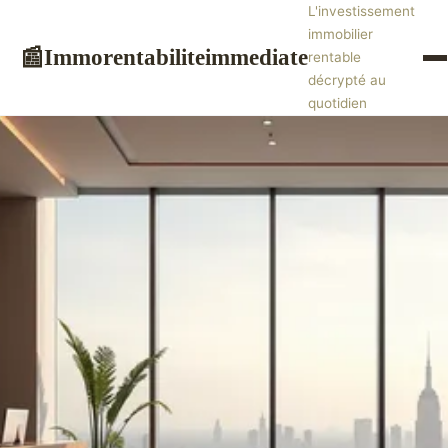
L'investissement
immobilier
Immorentabiliteimmediate
📰
rentable
décrypté au
quotidien