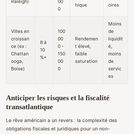
Raleigh)
00
hique
oires
0
Moins
Villes en
100
de
croissan
00
Rendemen
liquidit
8 à
ce (ex :
0 -
t élevé,
é,
10
Chattan
150
faible
moins
%+
ooga,
00
saturation
de
Boise)
0
servic
es
Anticiper les risques et la fiscalité
transatlantique
Le rêve américain a un revers : la complexité des
obligations fiscales et juridiques pour un non-