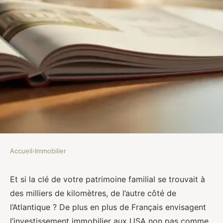
Accueil
›
Immobilier
IMMOBILIER
Investissement immobilier USA :
Et si la clé de votre patrimoine familial se trouvait à
des milliers de kilomètres, de l’autre côté de
comment éviter les pièges
l’Atlantique ? De plus en plus de Français envisagent
l’investissement immobilier aux USA non pas comme
Dulce
•
09/06/2026 07:38
•
10 min de lecture