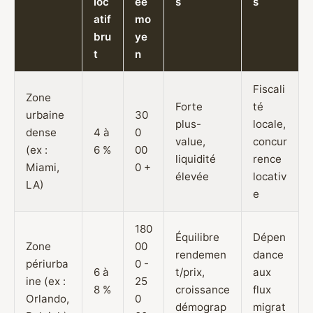
loc
ée
s
s
atif
mo
bru
ye
t
n
Fiscali
Zone
Forte
té
urbaine
30
plus-
locale,
dense
4 à
0
value,
concur
(ex :
6 %
00
liquidité
rence
Miami,
0 +
élevée
locativ
LA)
e
180
Équilibre
Dépen
Zone
00
rendemen
dance
périurba
0 -
6 à
t/prix,
aux
ine (ex :
25
8 %
croissance
flux
Orlando,
0
démograp
migrat