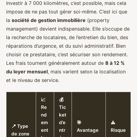
Investir à 7 000 kilomètres, c’est possible, mais cela
impose de ne pas tout gérer soi-même. C’est ici que
la
société de gestion immobilière
(property
management) devient indispensable. Elle s’occupe de
la recherche de locataires, de l’entretien du bien, des
réparations d’urgence, et du suivi administratif. Bien
choisir ce prestataire, c’est sécuriser son rendement.
Les frais tournent généralement autour de
8 à 12 %
du loyer mensuel
, mais varient selon la localisation
et le niveau de service.
📈
💰
Re
Tic
nd
ket
em
d’e
🎯
⚠️
📍 Type
ent
ntr
Avantage
Risque
de zone